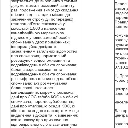
звертається до виробника з такими
Перелі
документами: письмовий запит (у
вимог д
разі подовження вимог до скидання
надают
стічних вод – за один місяць до
перелік
закінчення строку дії попередніх);
Правил
генплан об’єкта споживача у
систем
масштабі 1:500 з нанесеною
каналізаційною мережею за
комуна
підписом уповноваженої особи
водові
споживача у двох примірниках;
пункта
інформаційна довідка із
наказо
зазначенням загальних відомостей
житлов
про споживача; нормативний
Україн
розрахунок водоспоживання та
зареєс
водовідведення об’єкта споживача;
07.10.
баланс водоспоживання та
водовідведення об’єкта споживача;
Ці Пра
розшифровка стічних вод на об’єкті
корист
споживача; акт розмежування
балансової належності
центра
каналізаційних мереж споживача;
водопо
дані про ЛОС та/або КОС на об’єкті
споживача; перелік субабонентів;
населе
дані про утилізацію осадів КОС, їх
зберігання згідно з паспортом місця
Для пр
видалення відходів та їх вивезення;
центра
копію наказу про призначення
водопо
відповідальних осіб із зазначенням