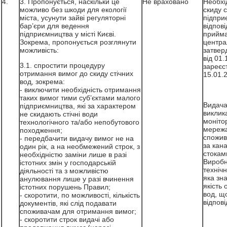
4.
3. Пропонується, наскільки це
Не враховано
Необхі
можливо без шкоди для екології
скиду с
міста, усунути зайві регуляторні
підпри
бар’єри для ведення
відпов
підприємництва у місті Києві.
прийма
Зокрема, пропонується розглянути
центра
можливість:
затвер
від 01.
3.1. спростити процедуру
зареєс
отримання вимог до скиду стічних
15.01.
вод, зокрема:
- виключити необхідність отримання
таких вимог тими суб’єктами малого
Видача
підприємництва, які за характером
виклик
не скидають стічні води
монітор
технологічного та/або непобутового
мережа
походження;
спожив
- передбачити видачу вимог не на
за кан
один рік, а на необмежений строк, з
стокам
необхідністю заміни лише в разі
Виробн
істотних змін у господарській
технічн
діяльності та з можливістю
яка зна
анулювання лише у разі вчинення
якість
істотних порушень Правил;
вод, що
- скоротити, по можливості, кількість
відпов
документів, які слід подавати
споживачам для отримання вимог;
- скоротити строк видачі або