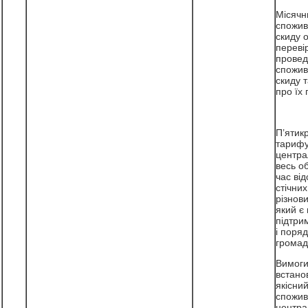
Місячн
спожив
скиду 
переві
провед
спожив
скиду 
про їх 
П’ятик
тарифу
центра
весь об
час від
стічни
різнов
який є
підтрим
і поряд
громад
Вимоги
встано
якісний
спожив
центра