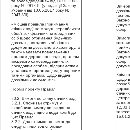
та водовідведення» від 10.01.2002
року № 2918-III (у редакції Закону
Вичерп
України від 18.05.2017 року №
дозвіл
2047-VII):
господ
Законо
«місцеві правила [приймання
докуме
стічних вод] не можуть передбачати
сфері г
обов'язок фізичних чи юридичних
осіб щодо отримання будь-яких
Вимоги 
дозволів, погоджень або інших
зазнач
документів дозвільного характеру, а
прийма
також надавати повноваження
Законо
органам державної влади, органам
докуме
місцевого самоврядування, їх
сфері г
посадовим особам, підприємствам,
докуме
установам, організаціям, утвореним
Крім т
такими органами, щодо видачі
щодо в
дозвільних документів».
розроб
держав
Норми проекту Правил:
стічни
центра
«3.2. Вимоги до скиду стічних вод
затвер
3.2.1. Споживач отримує у
від 01.
виробника вимогу до скидання
зареєс
стічних вод згідно з додатком 6 до
15.01.
цих Правил.
3.2.2. Для отримання вимог до
скиду стічних вод споживач