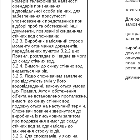
замовн
номерів телефонів за наявності
орендарів призначення
технічн
відповідальної особи від них, для
забезпечення присутності
Для од
уповноважених представників при
замовн
відборі проб та обстеженні; інші
документи, пов’язані зі скиданням
центра
стічних вод споживача;
та вод
3.2.3. Виробник в місячний строк з
моменту отримання документів,
виробн
передбачених пунктом 3.2.2 цих
докумен
Правил, розглядає їх і видає вимоги
опитув
до скиду стічних вод.
план з
3.2.4. Вимоги до скиду стічних вод
розташ
видаються на рік.
3.2.5. Якщо споживачем заявлено
ділянк
про відсутність змін у його
водовідведенні, виконуються умови
цих Правил, Актом обстеження
об’єкта не встановлено протилежне,
вимоги до скиду стічних вод
подовжуються на наступний термін.
Споживач повинен звернутися до
виробника із письмовим запитом
про подовження вимог до скиду
стічних вод за один місяць до
закінчення строку їх дії.
3.2.6. Для споживачів, у яких на