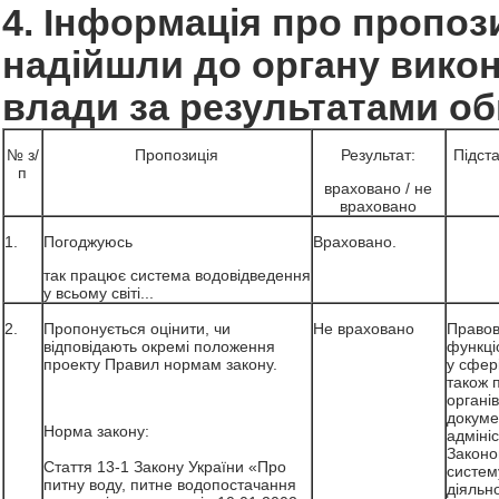
4. Інформація про пропози
надійшли до органу викон
влади за результатами о
№ з/
Пропозиція
Результат:
Підст
п
враховано / не
враховано
1.
Погоджуюсь
Враховано.
так працює система водовідведення
у всьому світі...
2.
Пропонується оцінити, чи
Не враховано
Правов
відповідають окремі положення
функці
проекту Правил нормам закону.
у сфері
також 
органі
докуме
Норма закону:
адмініс
Законо
Стаття 13-1 Закону України «Про
систем
питну воду, питне водопостачання
діяльно