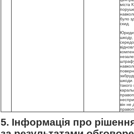
міста К
поруше
навкол
було з
скид.
Юридич
шкоду,
середо
віднов
компен
незалеж
штрафу
навкол
поверну
забруд
шкоди.
такого 
караль
правоп
неспри
він не 
правоп
5. Інформація про рішення
за результатами обговоре