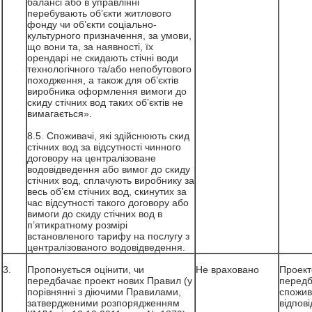
балансі або в управлінні
перебувають об’єкти житлового
фонду чи об’єкти соціально-
культурного призначення, за умови,
що вони та, за наявності, їх
орендарі не скидають стічні води
технологічного та/або непобутового
походження, а також для об’єктів
виробника оформлення вимоги до
скиду стічних вод таких об’єктів не
вимагається».
8.5. Споживачі, які здійснюють скид
стічних вод за відсутності чинного
договору на централізоване
водовідведення або вимог до скиду
стічних вод, сплачують виробнику за
весь об’єм стічних вод, скинутих за
час відсутності такого договору або
вимоги до скиду стічних вод в
п’ятикратному розмірі
встановленого тарифу на послугу з
централізованого водовідведення.
3.
Пропонується оцінити, чи
Не враховано
Проект
передбачає проект нових Правил (у
передб
порівнянні з діючими Правилами,
спожив
затвердженими розпорядженням
відпов