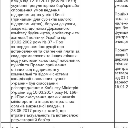
КМДА від 12.10.2011 року № 1879)
чинним
усунення регуляторних бар'єрів або
умовам
спрощення умов ведення
Прийня
підприємництва у місті Києві
акта з
(принаймні для суб'єктів малого
належн
підприємництва), беручи до уваги,
для бе
зокрема, що наказ Державного
функці
комітету будівництва, архітектури та
центра
житлової політики України від
очищен
19.02.2002 року № 37 «Про
затвердження Інструкції про
Проект
встановлення та стягнення плати за
розроб
скид промислових та інших стічних
держав
вод у системи каналізації населених
стічни
пунктів та Правил приймання
центра
стічних вод підприємств у
затвер
комунальні та відомчі системи
від 01.
каналізації населених пунктів
зареєс
України» був скасований
15.01.
розпорядженням Кабінету Міністрів
України від 10.03.2017 року № 166-
р «Про скасування деяких наказів
міністерств та інших центральних
органів виконавчої влади», з
23.05.2017 року як такий, що
втратив актуальність та встановлює
регуляторний бар’єр.