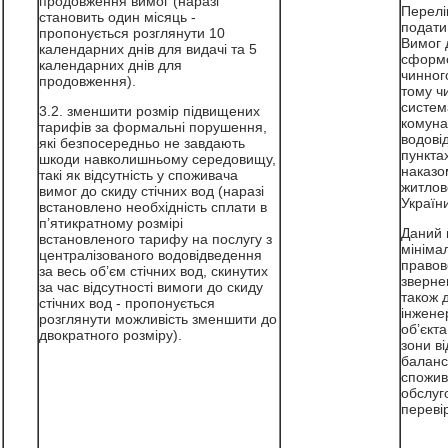
продовження вимог (наразі
Перелі
становить один місяць -
подати
пропонується розглянути 10
Вимог 
календарних днів для видачі та 5
сформо
календарних днів для
чинног
продовження).
тому ч
систем
3.2. зменшити розмір підвищених
комуна
тарифів за формальні порушення,
водові
які безпосередньо не завдають
пункта
шкоди навколишньому середовищу,
наказо
такі як відсутність у споживача
житлов
вимог до скиду стічних вод (наразі
Україн
встановлено необхідність сплати в
п’ятикратному розмірі
Даний 
встановленого тарифу на послугу з
мініма
централізованого водовідведення
правово
за весь об’єм стічних вод, скинутих
зверне
за час відсутності вимоги до скиду
також 
стічних вод - пропонується
інжене
розглянути можливість зменшити до
об’єкт
двократного розміру).
зони ві
баланс
спожив
обслуг
перевір