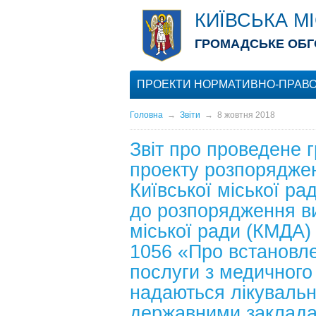
КИЇВСЬКА М
ГРОМАДСЬКЕ ОБГ
ПРОЕКТИ НОРМАТИВНО-ПРАВО
Головна
→
Звіти
→
8 жовтня 2018
Звіт про проведене 
проекту розпоряджен
Київської міської р
до розпорядження ви
міської ради (КМДА)
1056 «Про встановле
послуги з медичного 
надаються лікуваль
державними заклада