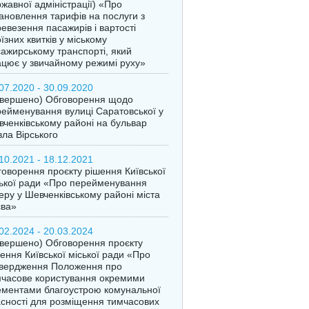
жавної адміністрації) «Про
ановлення тарифів на послуги з
евезення пасажирів і вартості
їзних квитків у міському
ажирському транспорті, який
цює у звичайному режимі руху»
07.2020 - 30.09.2020
авершено) Обговорення щодо
ейменування вулиці Саратовської у
ченківському районі на бульвар
ла Вірського
10.2021 - 18.12.2021
оворення проєкту рішення Київської
ької ради «Про перейменування
еру у Шевченківському районі міста
єва»
02.2024 - 20.03.2024
вершено) Обговорення проєкту
ення Київської міської ради «Про
твердження Положення про
часове користування окремими
ментами благоустрою комунальної
сності для розміщення тимчасових