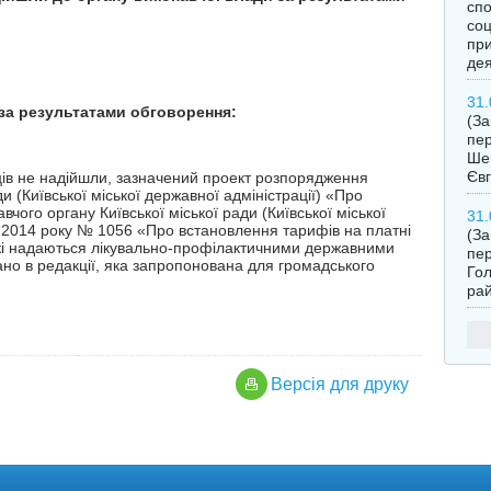
спо
соц
при
адійшли
дея
31.
 за результатами обговорення:
(З
пер
Шев
Євг
ів не надійшли, зазначений проект розпорядження
и (Київської міської державної адміністрації) «Про
ого органу Київської міської ради (Київської міської
31.
я 2014 року № 1056 «Про встановлення тарифів на платні
(З
які надаються лікувально-профілактичними державними
пер
но в редакції, яка запропонована для громадського
Гол
рай
Версiя для друку