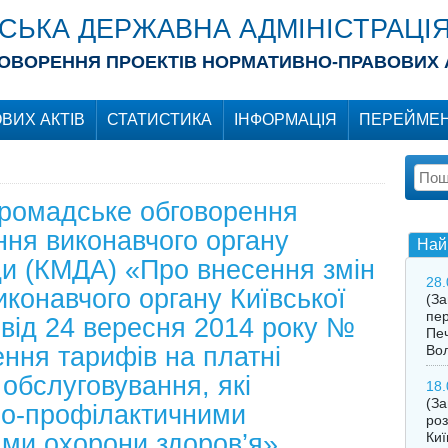
ІСЬКА ДЕРЖАВНА АДМІНІСТРАЦІ
ОВОРЕННЯ ПРОЕКТІВ НОРМАТИВНО-ПРАВОВИХ 
ВИХ АКТІВ
СТАТИСТИКА
ІНФОРМАЦІЯ
ПЕРЕЙМЕН
громадське обговорення
ня виконавчого органу
Най
ади (КМДА) «Про внесення змін
28.
конавчого органу Київської
(З
пер
 від 24 вересня 2014 року №
Печ
ння тарифів на платні
Во
обслуговування, які
18.
(За
но-профілактичними
роз
ми охорони здоров’я»
Киї