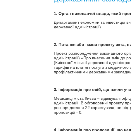
1. Орган виконавчої влади, який пр
Департамент економіки та інвестицій вик
державної адміністрації)
2. Питання або назва проекту акта, 
Проект розпорядження виконавчого орган
адміністрації) «Про внесення змін до р
(Київської міської державної адміністр
тарифів на платні послуги з медичного 
профілактичними державними закладам
3. Інформація про осіб, що взяли уч
Мешканці міста Києва – відвідувачі офіц
адміністрації. В обговоренні проекту пр
розпорядження 22 користувача, не під
пропозицій - 0.
4. Інформація про пропозиції, що на