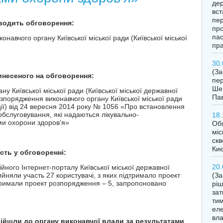
дер
вст
пер
оводить обговорення:
про
пас
онавчого органу Київської міської ради (Київської міської
пра
30.
(З
винесеного на обговорення:
пер
Шев
у Київської міської ради (Київської міської державної
Пав
озпорядження виконавчого органу Київської міської ради
ації) від 24 вересня 2014 року № 1056 «Про встановлення
обслуговування, які надаються лікувально-
18.
и охорони здоров’я»
Обг
міс
скв
Ки
асть у обговоренні:
20.
ійного Інтернет-порталу Київської міської державної
ийняли участь 27 користувачі, з яких підтримало проект
(За
тримали проект розпорядження – 5, запропоновано
ріш
за
тим
еле
вла
дійшли до органу виконавчої влади за результатами