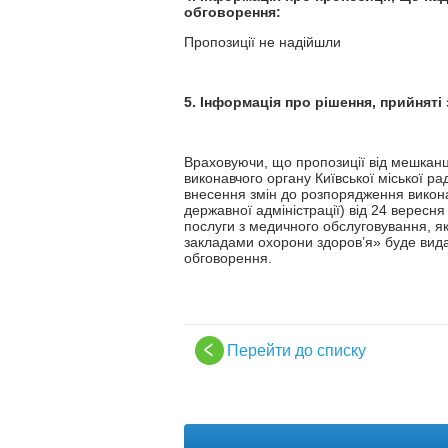
обговорення:
Пропозиції не н
5. Інформація про рішення, прийняті
Враховуючи, що пропозиції від мешканц
виконавчого органу Київської міської рад
внесення змін до розпорядження виконавч
державної адміністрації) від 24 вересн
послуги з медичного обслуговування, 
закладами охорони здоров’я» буде вида
обговорення.
Перейти до списку