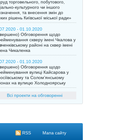
руд торговельного, побутового,
іально-культурного чи іншого
значення, та внесення змін до
ких рішень Київської міської ради»
07.2020 - 01.10.2020
авершено) Обговорення щодо
ейменування скверу імені Чкалова у
ченківському районі на сквер імені
ена Чикаленка
07.2020 - 01.10.2020
авершено) Обговорення щодо
ейменування вулиці Кайсарова у
осіївському та Солом’янському
онах на вулицю Холодноярську
Всі проекти на обговоренні
RSS
Мапа сайту