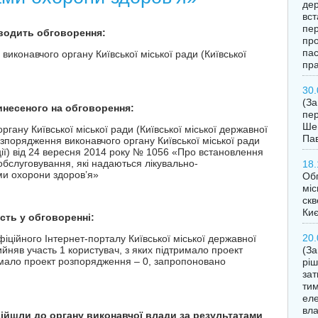
дер
вст
пер
оводить обговорення:
про
пас
конавчого органу Київської міської ради (Київської
пра
30.
(З
винесеного на обговорення:
пер
Шев
ну Київської міської ради (Київської міської державної
Пав
озпорядження виконавчого органу Київської міської ради
ації) від 24 вересня 2014 року № 1056 «Про встановлення
обслуговування, які надаються лікувально-
18.
и охорони здоров’я»
Обг
міс
скв
Ки
асть у обговоренні:
20.
ційного Інтернет-порталу Київської міської державної
ийняв участь 1 користувач, з яких підтримало проект
(За
имало проект розпорядження – 0, запропоновано
ріш
за
тим
еле
вла
дійшли до органу виконавчої влади за результатами