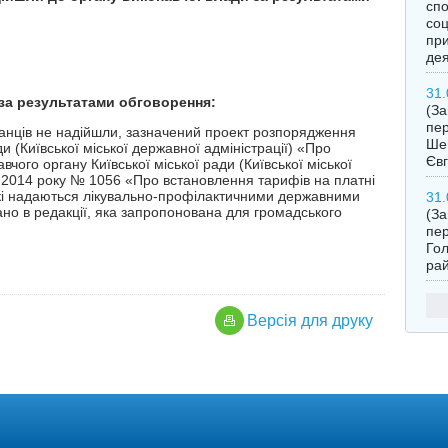
спо
соц
при
дея
31.
 за результатами обговорення:
(З
пер
нців не надійшли, зазначений проект розпорядження
Шев
и (Київської міської державної адміністрації) «Про
Євг
ого органу Київської міської ради (Київської міської
я 2014 року № 1056 «Про встановлення тарифів на платні
які надаються лікувально-профілактичними державними
31.
но в редакції, яка запропонована для громадського
(З
пер
Гол
рай
Версiя для друку