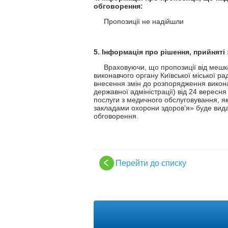
обговорення:
Пропозиції не надійшли
5. Інформація про рішення, прийняті
Враховуючи, що пропозиції від мешка
виконавчого органу Київської міської рад
внесення змін до розпорядження виконавч
державної адміністрації) від 24 вересн
послуги з медичного обслуговування, 
закладами охорони здоров’я» буде вида
обговорення.
Перейти до списку