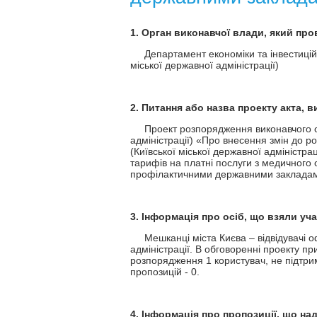
1. Орган виконавчої влади, який пр
Департамент економіки та інвестицій ви
міської державної адміністрації)
2. Питання або назва проекту акта, 
Проект розпорядження виконавчого орга
адміністрації) «Про внесення змін до р
(Київської міської державної адміністр
тарифів на платні послуги з медичного 
профілактичними державними закладам
3. Інформація про осіб, що взяли уч
Мешканці міста Києва – відвідувачі офі
адміністрації. В обговоренні проекту пр
розпорядження 1 користувач, не підтр
пропозицій - 0.
4. Інформація про пропозиції, що на