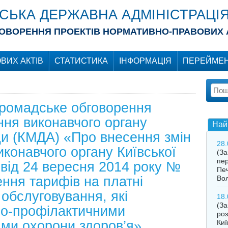
ІСЬКА ДЕРЖАВНА АДМІНІСТРАЦІ
ОВОРЕННЯ ПРОЕКТІВ НОРМАТИВНО-ПРАВОВИХ 
ВИХ АКТІВ
СТАТИСТИКА
ІНФОРМАЦІЯ
ПЕРЕЙМЕН
громадське обговорення
ня виконавчого органу
Най
ади (КМДА) «Про внесення змін
28.
конавчого органу Київської
(З
пер
 від 24 вересня 2014 року №
Печ
ння тарифів на платні
Во
обслуговування, які
18.
(За
но-профілактичними
роз
ми охорони здоров’я»
Киї