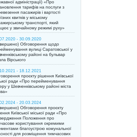
жавної адміністрації) «Про
ановлення тарифів на послуги з
евезення пасажирів і вартості
їзних квитків у міському
ажирському транспорті, який
цює у звичайному режимі руху»
07.2020 - 30.09.2020
авершено) Обговорення щодо
ейменування вулиці Саратовської у
ченківському районі на бульвар
ла Вірського
10.2021 - 18.12.2021
оворення проєкту рішення Київської
ької ради «Про перейменування
еру у Шевченківському районі міста
єва»
02.2024 - 20.03.2024
вершено) Обговорення проєкту
ення Київської міської ради «Про
твердження Положення про
часове користування окремими
ментами благоустрою комунальної
сності для розміщення тимчасових