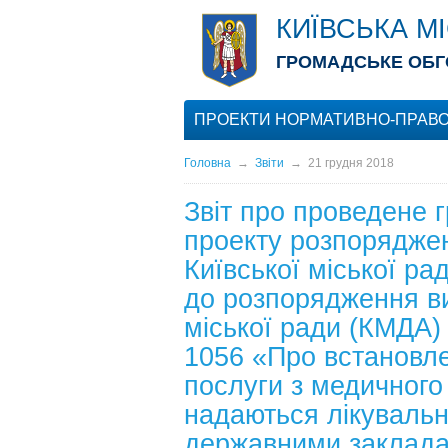
КИЇВСЬКА М
ГРОМАДСЬКЕ ОБГ
ПРОЕКТИ НОРМАТИВНО-ПРАВО
Головна
→
Звіти
→
21 грудня 2018
Звіт про проведене 
проекту розпоряджен
Київської міської р
до розпорядження ви
міської ради (КМДА)
1056 «Про встановле
послуги з медичного 
надаються лікуваль
державними заклада