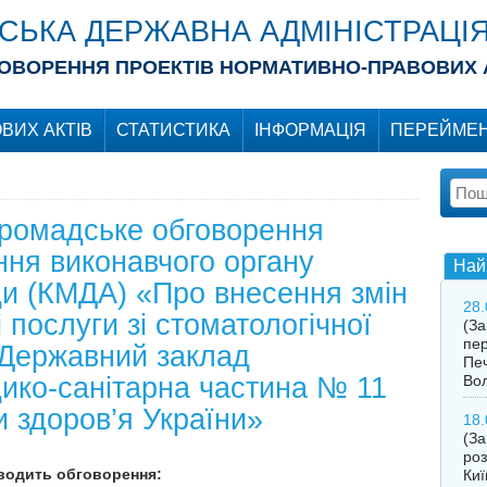
ІСЬКА ДЕРЖАВНА АДМІНІСТРАЦІ
ОВОРЕННЯ ПРОЕКТІВ НОРМАТИВНО-ПРАВОВИХ 
ВИХ АКТІВ
СТАТИСТИКА
ІНФОРМАЦІЯ
ПЕРЕЙМЕН
громадське обговорення
ня виконавчого органу
Най
ади (КМДА) «Про внесення змін
28.
 послуги зі стоматологічної
(З
пер
 Державний заклад
Печ
ико-санітарна частина № 11
Во
и здоров’я України»
18.
(За
роз
оводить обговорення:
Киї