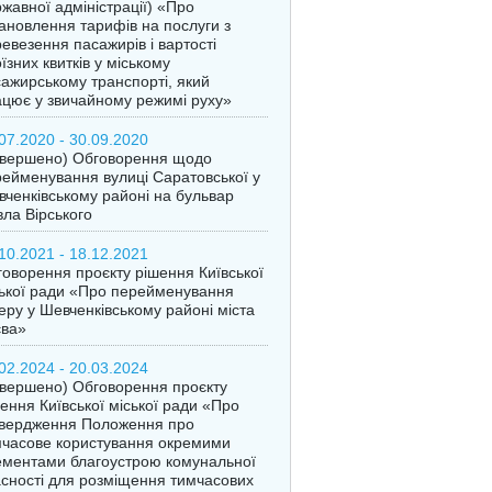
жавної адміністрації) «Про
ановлення тарифів на послуги з
евезення пасажирів і вартості
їзних квитків у міському
ажирському транспорті, який
цює у звичайному режимі руху»
07.2020 - 30.09.2020
авершено) Обговорення щодо
ейменування вулиці Саратовської у
ченківському районі на бульвар
ла Вірського
10.2021 - 18.12.2021
оворення проєкту рішення Київської
ької ради «Про перейменування
еру у Шевченківському районі міста
єва»
02.2024 - 20.03.2024
вершено) Обговорення проєкту
ення Київської міської ради «Про
твердження Положення про
часове користування окремими
ментами благоустрою комунальної
сності для розміщення тимчасових