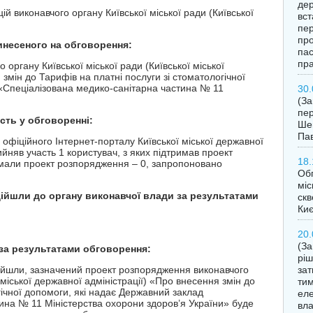
дер
иконавчого органу Київської міської ради (Київської
вст
пер
про
винесеного на обговорення:
пас
пра
ану Київської міської ради (Київської міської
змін до Тарифів на платні послуги зі стоматологічної
«Спеціалізована медико-санітарна частина № 11
30.
(З
пер
сть у обговоренні:
Шев
Пав
іційного Інтернет-порталу Київської міської державної
ийняв участь 1 користувач, з яких підтримав проект
18.
имали проект розпорядження – 0, запропоновано
Обг
міс
дійшли до органу виконавчої влади за результатами
скв
Ки
надійшли
20.
(За
і за результатами обговорення:
ріш
шли, зазначений проект розпорядження виконавчого
за
ї міської державної адміністрації) «Про внесення змін до
тим
гічної допомоги, які надає Державний заклад
еле
ина № 11 Міністерства охорони здоров’я України» буде
вла