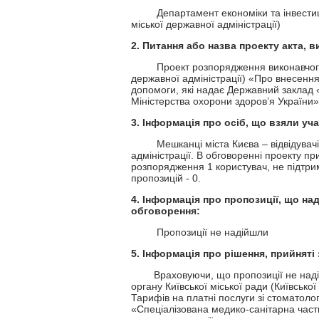
Департамент економіки та інвестицій в
міської державної адміністрації)
2.
Питання або назва проекту акта, 
Проект розпорядження виконавчого орг
державної адміністрації) «Про внесення 
допомоги, які надає Державний заклад 
Міністерства охорони здоров’я України»
3.
Інформація про осіб, що взяли уча
Мешканці міста Києва – відвідувачі оф
адміністрації. В обговоренні проекту пр
розпорядження 1 користувач, не підтр
пропозицій - 0.
4. Інформація про пропозиції, що на
обговорення:
Пропозиції не 
5. Інформація про рішення, прийнят
Враховуючи, що пропозиції не надій
органу Київської міської ради (Київсько
Тарифів на платні послуги зі стоматоло
«Спеціалізована медико-санітарна част