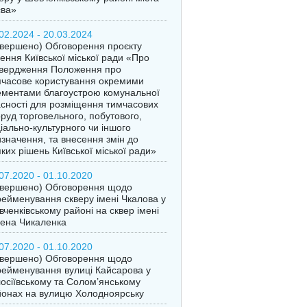
єва»
02.2024 - 20.03.2024
вершено) Обговорення проєкту
ення Київської міської ради «Про
твердження Положення про
часове користування окремими
ментами благоустрою комунальної
сності для розміщення тимчасових
руд торговельного, побутового,
іально-культурного чи іншого
значення, та внесення змін до
ких рішень Київської міської ради»
07.2020 - 01.10.2020
авершено) Обговорення щодо
ейменування скверу імені Чкалова у
ченківському районі на сквер імені
ена Чикаленка
07.2020 - 01.10.2020
авершено) Обговорення щодо
ейменування вулиці Кайсарова у
осіївському та Солом’янському
онах на вулицю Холодноярську