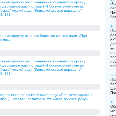
орення проєкту розпорядження виконавчого органу
(З
кої державної адміністрації) «Про внесення змін до
пер
ської міської ради (Київської міської державної
Печ
у № 171»
Во
18.
(За
роз
рення проєкту рішення Київської міської ради «Про
Киї
Києва»
дер
вст
пер
про
орення проєкту розпорядження виконавчого органу
пас
кої державної адміністрації) «Про внесення змін до
пра
ської міської ради (Київської міської державної
у № 171»
30.
(З
пер
Шев
Пав
кту рішення Київської міської ради «Про затвердження
ізації Стратегії розвитку міста Києва до 2025 року»
18.
Обг
міс
скв