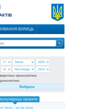
Я
АКТІВ
УВАННЯ ВУЛИЦЬ
воротньо-хронологiчно
ронологiчно
популярніші проекти
07.2020 - 28.09.2020