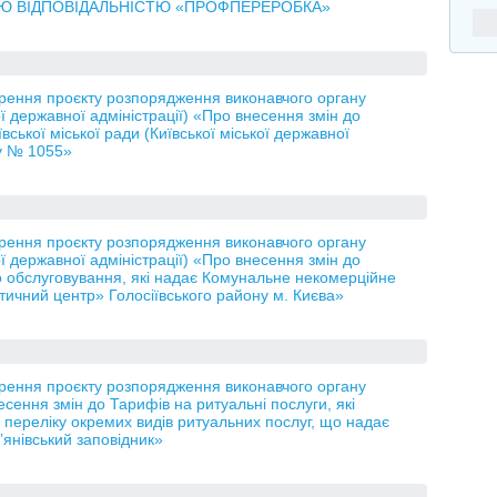
ОЮ ВІДПОВІДАЛЬНІСТЮ «ПРОФПЕРЕРОБКА»
орення проєкту розпорядження виконавчого органу
кої державної адміністрації) «Про внесення змін до
ської міської ради (Київської міської державної
ку № 1055»
орення проєкту розпорядження виконавчого органу
кої державної адміністрації) «Про внесення змін до
о обслуговування, які надає Комунальне некомерційне
тичний центр» Голосіївського району м. Києва»
орення проєкту розпорядження виконавчого органу
есення змін до Тарифів на ритуальні послуги, які
 переліку окремих видів ритуальних послуг, що надає
янівський заповідник»