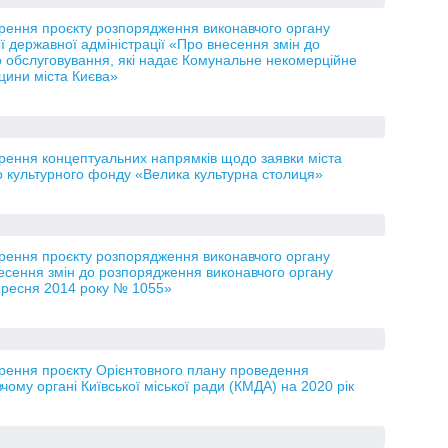
орення проєкту розпорядження виконавчого органу
кої державної адміністрації «Про внесення змін до
о обслуговування, які надає Комунальне некомерційне
цини міста Києва»
рення концептуальних напрямків щодо заявки міста
го культурного фонду «Велика культурна столиця»
орення проєкту розпорядження виконавчого органу
несення змін до розпорядження виконавчого органу
вересня 2014 року № 1055»
орення проєкту Орієнтовного плану проведення
чому органі Київської міської ради (КМДА) на 2020 рік