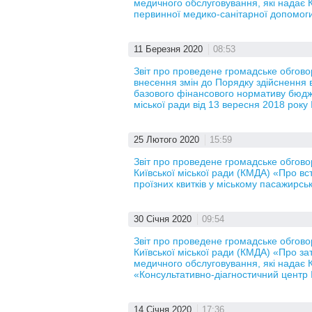
медичного обслуговування, які надає
первинної медико-санітарної допомоги
11 Березня 2020
08:53
Звіт про проведене громадське обгово
внесення змін до Порядку здійснення ви
базового фінансового нормативу бюдже
міської ради від 13 вересня 2018 рок
25 Лютого 2020
15:59
Звіт про проведене громадське обгов
Київської міської ради (КМДА) «Про вс
проїзних квитків у міському пасажирс
30 Січня 2020
09:54
Звіт про проведене громадське обгов
Київської міської ради (КМДА) «Про за
медичного обслуговування, які надає
«Консультативно-діагностичний центр
14 Січня 2020
17:36