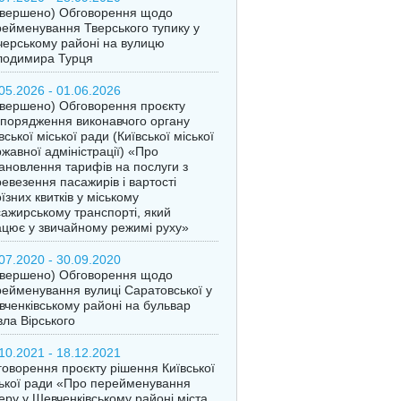
авершено) Обговорення щодо
ейменування Тверського тупику у
ерському районі на вулицю
лодимира Турця
05.2026 - 01.06.2026
вершено) Обговорення проєкту
порядження виконавчого органу
вської міської ради (Київської міської
жавної адміністрації) «Про
ановлення тарифів на послуги з
евезення пасажирів і вартості
їзних квитків у міському
ажирському транспорті, який
цює у звичайному режимі руху»
07.2020 - 30.09.2020
авершено) Обговорення щодо
ейменування вулиці Саратовської у
ченківському районі на бульвар
ла Вірського
10.2021 - 18.12.2021
оворення проєкту рішення Київської
ької ради «Про перейменування
еру у Шевченківському районі міста