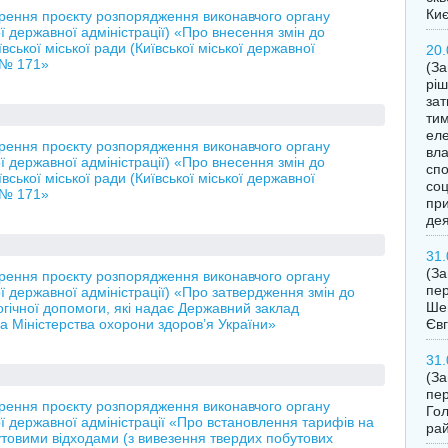
Ки
орення проєкту розпорядження виконавчого органу
кої державної адміністрації) «Про внесення змін до
ської міської ради (Київської міської державної
20.
у № 171»
(За
ріш
за
тим
еле
орення проєкту розпорядження виконавчого органу
вла
кої державної адміністрації) «Про внесення змін до
спо
ської міської ради (Київської міської державної
соц
у № 171»
при
дея
31.
(З
орення проєкту розпорядження виконавчого органу
пер
кої державної адміністрації) «Про затвердження змін до
Шев
огічної допомоги, які надає Державний заклад
а Міністерства охорони здоров’я України»
Євг
31.
(З
пер
орення проєкту розпорядження виконавчого органу
Гол
кої державної адміністрації «Про встановлення тарифів на
рай
товими відходами (з вивезення твердих побутових