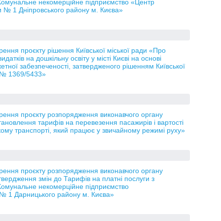
 Комунальне некомерційне підприємство «Центр
 № 1 Дніпровського району м. Києва»
рення проєкту рішення Київської міської ради «Про
датків на дошкільну освіту у місті Києві на основі
тної забезпеченості, затвердженого рішенням Київської
у № 1369/5433»
орення проєкту розпорядження виконавчого органу
тановлення тарифів на перевезення пасажирів і вартості
ькому транспорті, який працює у звичайному режимі руху»
орення проєкту розпорядження виконавчого органу
твердження змін до Тарифів на платні послуги з
 Комунальне некомерційне підприємство
 № 1 Дарницького району м. Києва»