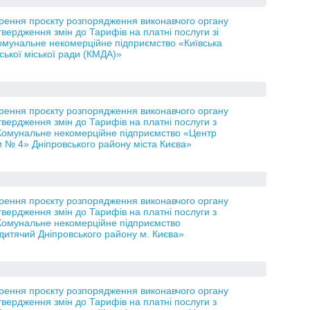
орення проєкту розпорядження виконавчого органу
твердження змін до Тарифів на платні послуги зі
Комунальне некомерційне підприємство «Київська
ської міської ради (КМДА)»
орення проєкту розпорядження виконавчого органу
твердження змін до Тарифів на платні послуги з
 Комунальне некомерційне підприємство «Центр
 № 4» Дніпровського району міста Києва»
орення проєкту розпорядження виконавчого органу
твердження змін до Тарифів на платні послуги з
 Комунальне некомерційне підприємство
дитячий Дніпровського району м. Києва»
орення проєкту розпорядження виконавчого органу
твердження змін до Тарифів на платні послуги з