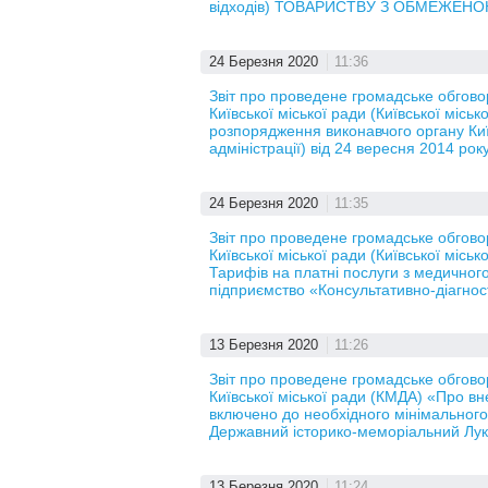
відходів) ТОВАРИСТВУ З ОБМЕЖЕН
24 Березня 2020
11:36
Звіт про проведене громадське обгов
Київської міської ради (Київської місь
розпорядження виконавчого органу Київ
адміністрації) від 24 вересня 2014 ро
24 Березня 2020
11:35
Звіт про проведене громадське обгов
Київської міської ради (Київської місь
Тарифів на платні послуги з медичног
підприємство «Консультативно-діагнос
13 Березня 2020
11:26
Звіт про проведене громадське обгов
Київської міської ради (КМДА) «Про вн
включено до необхідного мінімального
Державний історико-меморіальний Лук’
13 Березня 2020
11:24