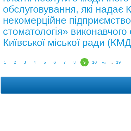
обслуговування, які надає
некомерційне підприємство
стоматологія» виконавчого 
Київської міської ради (КМ
1
2
3
4
5
6
7
8
9
10
»»
...
19