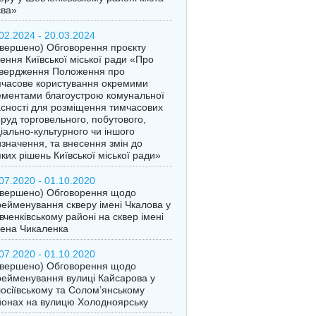
єва»
02.2024 - 20.03.2024
вершено) Обговорення проєкту
ення Київської міської ради «Про
твердження Положення про
часове користування окремими
ментами благоустрою комунальної
сності для розміщення тимчасових
руд торговельного, побутового,
іально-культурного чи іншого
значення, та внесення змін до
ких рішень Київської міської ради»
07.2020 - 01.10.2020
авершено) Обговорення щодо
ейменування скверу імені Чкалова у
ченківському районі на сквер імені
ена Чикаленка
07.2020 - 01.10.2020
авершено) Обговорення щодо
ейменування вулиці Кайсарова у
осіївському та Солом’янському
онах на вулицю Холодноярську