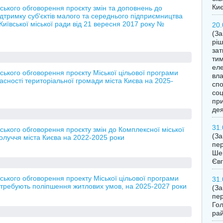
Ки
ького обговорення проєкту змін та доповнень до
тримку суб'єктів малого та середнього підприємництва
Київської міської ради від 21 вересня 2017 року №
20.
(За
ріш
за
тим
еле
ького обговорення проєкту Міської цільової програми
вла
асності територіальної громади міста Києва на 2025-
спо
соц
при
дея
31.
кого обговорення проєкту змін до Комплексної міської
(З
олуччя міста Києва на 2022-2025 роки
пер
Шев
Євг
ького обговорення проекту Міської цільової програми
31.
отребують поліпшення житлових умов, на 2025-2027 роки
(З
пер
Гол
рай