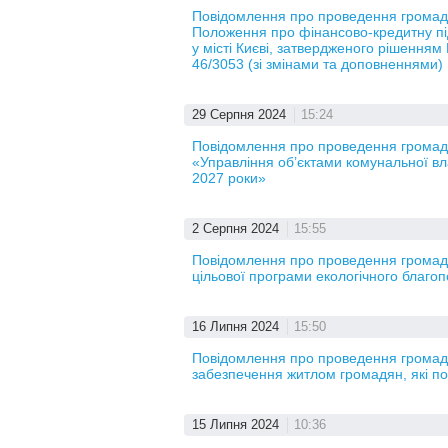
Повідомлення про проведення громадс
Положення про фінансово-кредитну під
у місті Києві, затвердженого рішенням 
46/3053 (зі змінами та доповненнями)
29 Серпня 2024
15:24
Повідомлення про проведення громадс
«Управління об’єктами комунальної вл
2027 роки»
2 Серпня 2024
15:55
Повідомлення про проведення громадсь
цільової програми екологічного благоп
16 Липня 2024
15:50
Повідомлення про проведення громадс
забезпечення житлом громадян, які п
15 Липня 2024
10:36