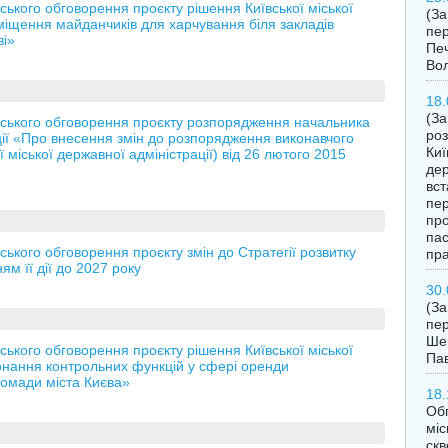
кого обговорення проєкту рішення Київської міської
(З
іщення майданчиків для харчування біля закладів
пер
ві»
Печ
Во
18.
(За
ського обговорення проєкту розпорядження начальника
роз
рації «Про внесення змін до розпорядження виконавчого
Киї
ї міської державної адміністрації) від 26 лютого 2015
дер
вст
пер
про
пас
кого обговорення проєкту змін до Стратегії розвитку
пра
м її дії до 2027 року
30.
(З
пер
Шев
кого обговорення проєкту рішення Київської міської
Пав
нання контрольних функцій у сфері оренди
ромади міста Києва»
18.
Обг
міс
скв