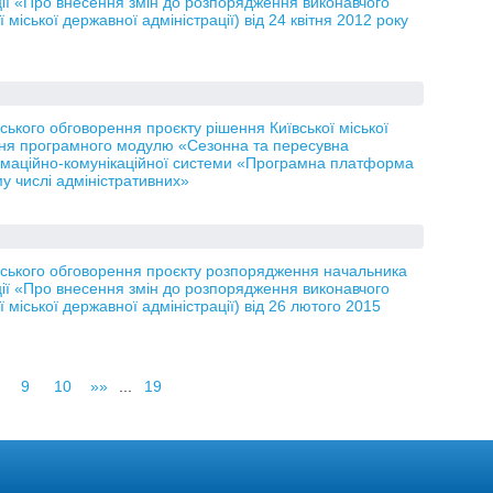
рації «Про внесення змін до розпорядження виконавчого
ї міської державної адміністрації) від 24 квітня 2012 року
кого обговорення проєкту рішення Київської міської
ння програмного модулю «Сезонна та пересувна
ормаційно-комунікаційної системи «Програмна платформа
у числі адміністративних»
ського обговорення проєкту розпорядження начальника
рації «Про внесення змін до розпорядження виконавчого
ї міської державної адміністрації) від 26 лютого 2015
9
10
»»
...
19