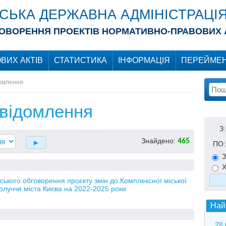
ІСЬКА ДЕРЖАВНА АДМІНІСТРАЦІ
ОВОРЕННЯ ПРОЕКТІВ НОРМАТИВНО-ПРАВОВИХ 
ВИХ АКТІВ
СТАТИСТИКА
ІНФОРМАЦІЯ
ПЕРЕЙМЕН
домлення
овідомлення
З:
Знайдено:
465
ПО:
З
Х
кого обговорення проєкту змін до Комплексної міської
олуччя міста Києва на 2022-2025 роки
Най
28.