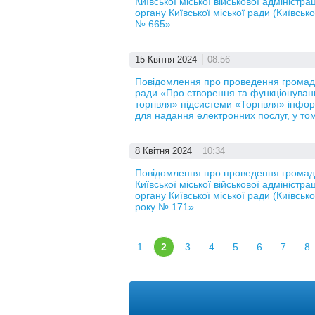
Київської міської військової адмініст
органу Київської міської ради (Київсько
№ 665»
15 Квітня 2024
08:56
Повідомлення про проведення громадсь
ради «Про створення та функціонува
торгівля» підсистеми «Торгівля» інф
для надання електронних послуг, у том
8 Квітня 2024
10:34
Повідомлення про проведення громад
Київської міської військової адмініст
органу Київської міської ради (Київсько
року № 171»
1
2
3
4
5
6
7
8