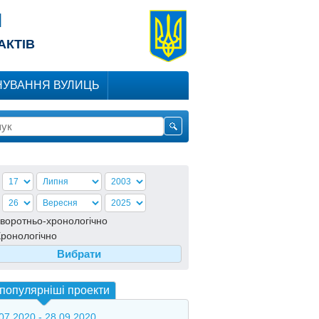
Я
АКТІВ
УВАННЯ ВУЛИЦЬ
воротньо-хронологiчно
ронологiчно
популярніші проекти
07.2020 - 28.09.2020