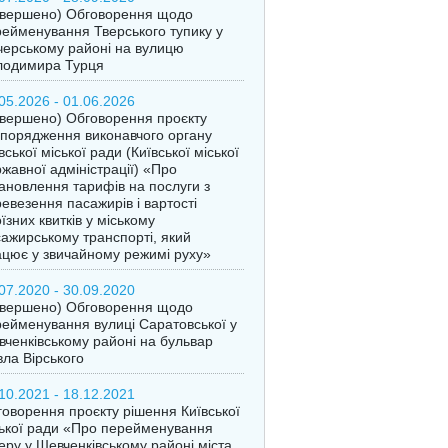
авершено) Обговорення щодо
ейменування Тверського тупику у
ерському районі на вулицю
лодимира Турця
05.2026 - 01.06.2026
вершено) Обговорення проєкту
порядження виконавчого органу
вської міської ради (Київської міської
жавної адміністрації) «Про
ановлення тарифів на послуги з
евезення пасажирів і вартості
їзних квитків у міському
ажирському транспорті, який
цює у звичайному режимі руху»
07.2020 - 30.09.2020
авершено) Обговорення щодо
ейменування вулиці Саратовської у
ченківському районі на бульвар
ла Вірського
10.2021 - 18.12.2021
оворення проєкту рішення Київської
ької ради «Про перейменування
еру у Шевченківському районі міста