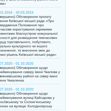
єва»
02.2024 - 20.03.2024
вершено) Обговорення проєкту
ення Київської міської ради «Про
твердження Положення про
часове користування окремими
ментами благоустрою комунальної
сності для розміщення тимчасових
руд торговельного, побутового,
іально-культурного чи іншого
значення, та внесення змін до
ких рішень Київської міської ради»
07.2020 - 01.10.2020
авершено) Обговорення щодо
ейменування скверу імені Чкалова у
ченківському районі на сквер імені
ена Чикаленка
07.2020 - 01.10.2020
авершено) Обговорення щодо
ейменування вулиці Кайсарова у
осіївському та Солом’янському
онах на вулицю Холодноярську