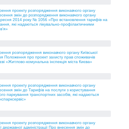
орення проекту розпорядження виконавчого органу
несення змін до розпорядження виконавчого органу
 вересня 2014 року № 1056 «Про встановлення тарифів на
вання, які надаються лікувально-профілактичними
в’я»
рення розпорядження виконавчого органу Київської
ня Положення про проект захисту прав споживачів
иєві «Житлово-комунальна інспекція міста Києва»
орення проекту розпорядження виконавчого органу
есення змін до Тарифів на послуги з користування
го паркування транспортних засобів, які надаються
нспарксервіс»
орення проекту розпорядження виконавчого органу
кої державної адміністрації Про внесення змін до