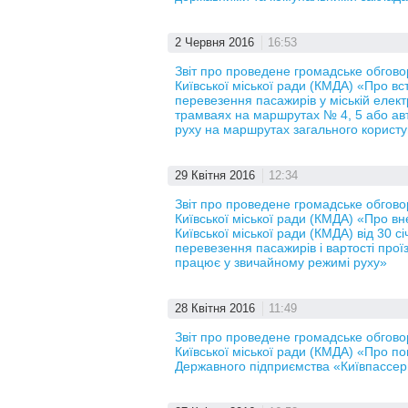
2 Червня 2016
16:53
Звіт про проведене громадське обгов
Київської міської ради (КМДА) «Про вс
перевезення пасажирів у міській елект
трамваях на маршрутах № 4, 5 або авт
руху на маршрутах загального корист
29 Квітня 2016
12:34
Звіт про проведене громадське обгов
Київської міської ради (КМДА) «Про в
Київської міської ради (КМДА) від 30 
перевезення пасажирів і вартості прої
працює у звичайному режимі руху»
28 Квітня 2016
11:49
Звіт про проведене громадське обгов
Київської міської ради (КМДА) «Про по
Державного підприємства «Київпассер