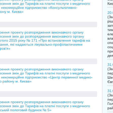
есення змін до Тарифів на платні послуги з медичного
Ки
е некомерційне підприємство «Консультативно-
йону м. Києва»
20.
(За
ріш
за
тим
орення проекту розпорядження виконавчого органу
еле
несення змін до розпорядження виконавчого органу
вла
 лютого 2015 року № 171 «Про встановлення тарифів на
спо
вання, які надаються лікувально-профілактичними
соц
ров’я»
при
дея
31.
(З
орення проекту розпорядження виконавчого органу
есення змін до Тарифів на платні послуги з медичного
пер
е некомерційне підприємство «Центр первинної медико-
Шев
о району м. Києва»
Євг
31.
(З
пер
орення проекту розпорядження виконавчого органу
Гол
есення змін до Тарифів на платні послуги з медичного
рай
міський пологовий будинок № 5»