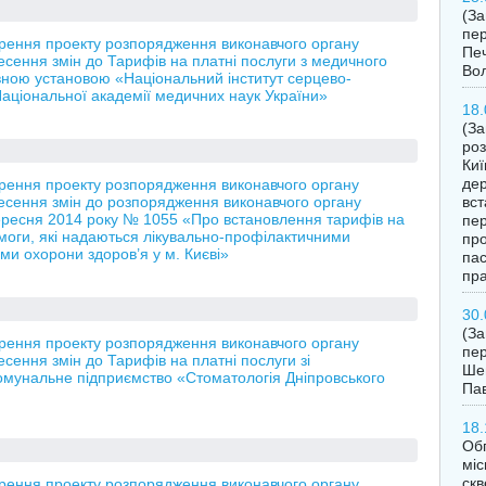
(З
пер
орення проекту розпорядження виконавчого органу
Печ
есення змін до Тарифів на платні послуги з медичного
Во
вною установою «Національний інститут серцево-
 Національної академії медичних наук України»
18.
(За
роз
Киї
дер
орення проекту розпорядження виконавчого органу
несення змін до розпорядження виконавчого органу
вст
 вересня 2014 року № 1055 «Про встановлення тарифів на
пер
омоги, які надаються лікувально-профілактичними
про
и охорони здоров’я у м. Києві»
пас
пра
30.
(З
орення проекту розпорядження виконавчого органу
пер
есення змін до Тарифів на платні послуги зі
Шев
Комунальне підприємство «Стоматологія Дніпровського
Пав
18.
Обг
міс
скв
орення проекту розпорядження виконавчого органу