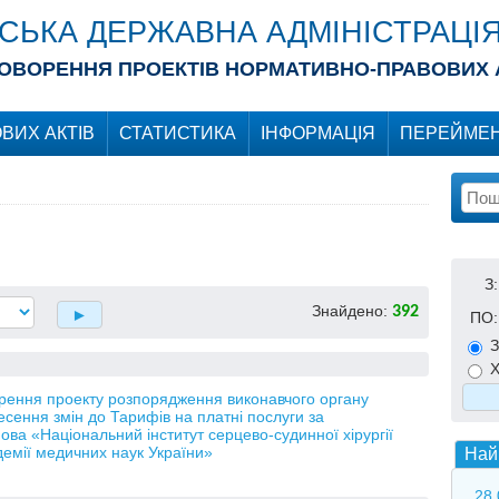
ІСЬКА ДЕРЖАВНА АДМІНІСТРАЦІ
ОВОРЕННЯ ПРОЕКТІВ НОРМАТИВНО-ПРАВОВИХ 
ВИХ АКТІВ
СТАТИСТИКА
ІНФОРМАЦІЯ
ПЕРЕЙМЕН
З:
Знайдено:
392
ПО:
З
Х
орення проекту розпорядження виконавчого органу
есення змін до Тарифів на платні послуги за
ова «Національний інститут серцево-судинної хірургії
демії медичних наук України»
Най
28.