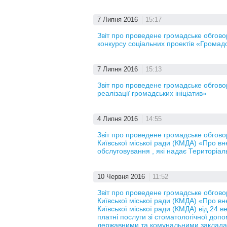
7 Липня 2016
15:17
Звіт про проведене громадське обгов
конкурсу соціальних проектів «Громад
7 Липня 2016
15:13
Звіт про проведене громадське обгово
реалізації громадських ініціатив»
4 Липня 2016
14:55
Звіт про проведене громадське обгов
Київської міської ради (КМДА) «Про вн
обслуговування , які надає Територіал
10 Червня 2016
11:52
Звіт про проведене громадське обгов
Київської міської ради (КМДА) «Про в
Київської міської ради (КМДА) від 24
платні послуги зі стоматологічної доп
державними та комунальними закладам