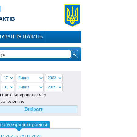
Я
АКТІВ
УВАННЯ ВУЛИЦЬ
воротньо-хронологiчно
ронологiчно
популярніші проекти
07.2020 - 28.09.2020