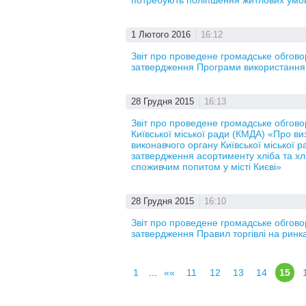
потребують поліпшення житлових умов
1 Лютого 2016
16:12
Звіт про проведене громадське обгово
затвердження Програми використання 
28 Грудня 2015
16:13
Звіт про проведене громадське обгов
Київської міської ради (КМДА) «Про в
виконавчого органу Київської міської 
затвердження асортименту хліба та х
споживчим попитом у місті Києві»
28 Грудня 2015
16:10
Звіт про проведене громадське обгово
затвердження Правил торгівлі на ринках
1
...
««
11
12
13
14
15