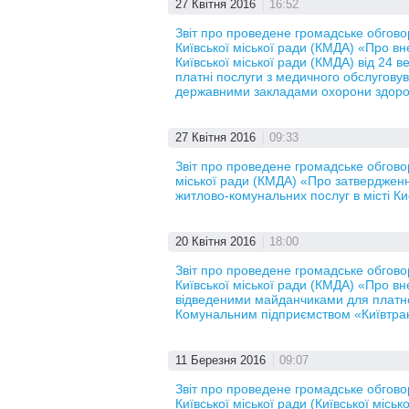
27 Квітня 2016
16:52
Звіт про проведене громадське обгов
Київської міської ради (КМДА) «Про в
Київської міської ради (КМДА) від 24
платні послуги з медичного обслугову
державними закладами охорони здоро
27 Квітня 2016
09:33
Звіт про проведене громадське обгово
міської ради (КМДА) «Про затверджен
житлово-комунальних послуг в місті К
20 Квітня 2016
18:00
Звіт про проведене громадське обгов
Київської міської ради (КМДА) «Про вн
відведеними майданчиками для платно
Комунальним підприємством «Київтра
11 Березня 2016
09:07
Звіт про проведене громадське обгов
Київської міської ради (Київської місь