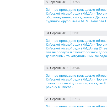
8 Вересня 2016
09:58
Звіт про проведене громадське обгов
Київської міської ради (КМДА) «Про вн
обслуговування, які надаються Держа
судинної хірургії імені М. М. Амосова
31 Серпня 2016
11:03
Звіт про проведене громадське обгов
Київської міської ради (КМДА) «Про в
Київської міської ради (КМДА) від 24
платні послуги зі стоматологічної доп
державними та комунальними закладам
30 Серпня 2016
08:44
Звіт про проведене громадське обгов
Київської міської ради (КМДА) «Про вн
стоматологічної допомоги, які надає 
району м. Києва»
29 Серпня 2016
16:13
Звіт про проведене громадське обгов