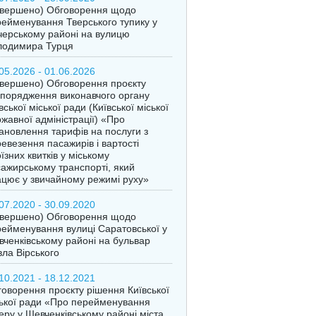
авершено) Обговорення щодо
ейменування Тверського тупику у
ерському районі на вулицю
лодимира Турця
05.2026 - 01.06.2026
вершено) Обговорення проєкту
порядження виконавчого органу
вської міської ради (Київської міської
жавної адміністрації) «Про
ановлення тарифів на послуги з
евезення пасажирів і вартості
їзних квитків у міському
ажирському транспорті, який
цює у звичайному режимі руху»
07.2020 - 30.09.2020
авершено) Обговорення щодо
ейменування вулиці Саратовської у
ченківському районі на бульвар
ла Вірського
10.2021 - 18.12.2021
оворення проєкту рішення Київської
ької ради «Про перейменування
еру у Шевченківському районі міста