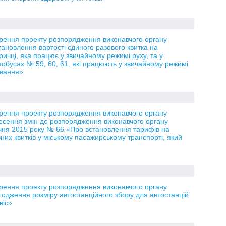
орення проекту розпорядження виконавчого органу
тановлення вартості єдиного разового квитка на
ричці, яка працює у звичайному режимі руху, та у
обусах № 59, 60, 61, які працюють у звичайному режимі
ування»
орення проекту розпорядження виконавчого органу
несення змін до розпорядження виконавчого органу
січня 2015 року № 66 «Про встановлення тарифів на
зних квитків у міському пасажирському транспорті, який
орення проекту розпорядження виконавчого органу
годження розміру автостанційного збору для автостанцій
віс»