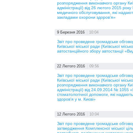
розпорядження виконавчого органу Київ
адміністрації) від 26 лютого 2015 рок
медичного обслуговування, які надаю
закладами охорони здоров’я»
9 Березня 2016
10:04
Звіт про проведене громадське обгов
Київської міської ради (Київської місь
автостанційного збору автостанції «В
22 Лютого 2016
09:56
Звіт про проведене громадське обгов
Київської міської ради (Київської місь
розпорядження виконавчого органу Київ
адміністрації) від 24.09.2014 № 1055 
стоматологічної допомоги, які надаю
здоров’я у м. Києві»
12 Лютого 2016
10:04
Звіт про проведене громадське обгово
затвердження Комплексної міської ціл