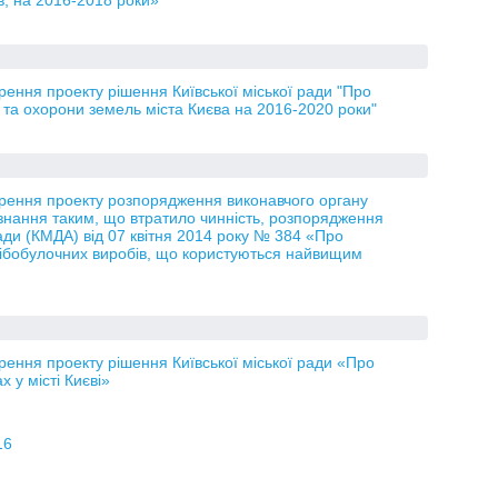
, на 2016-2018 роки»
рення проекту рішення Київської міської ради "Про
та охорони земель міста Києва на 2016-2020 роки"
орення проекту розпорядження виконавчого органу
изнання таким, що втратило чинність, розпорядження
ради (КМДА) від 07 квітня 2014 року № 384 «Про
лібобулочних виробів, що користуються найвищим
рення проекту рішення Київської міської ради «Про
 у місті Києві»
16