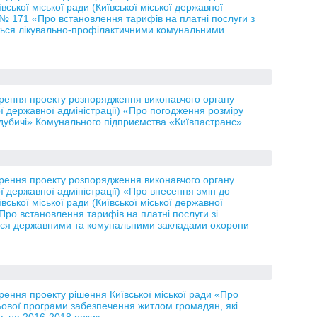
ської міської ради (Київської міської державної
у № 171 «Про встановлення тарифів на платні послуги з
ться лікувально-профілактичними комунальними
орення проекту розпорядження виконавчого органу
кої державної адміністрації) «Про погодження розміру
идубичі» Комунального підприємства «Київпастранс»
орення проекту розпорядження виконавчого органу
кої державної адміністрації) «Про внесення змін до
ської міської ради (Київської міської державної
«Про встановлення тарифів на платні послуги зі
ться державними та комунальними закладами охорони
рення проекту рішення Київської міської ради «Про
ьової програми забезпечення житлом громадян, які