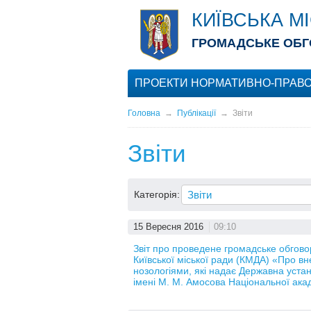
КИЇВСЬКА М
ГРОМАДСЬКЕ ОБГ
ПРОЕКТИ НОРМАТИВНО-ПРАВО
Головна
→
Публікації
→
Звіти
Звіти
Категорія:
15 Вересня 2016
09:10
Звіт про проведене громадське обгов
Київської міської ради (КМДА) «Про вн
нозологіями, які надає Державна устан
імені М. М. Амосова Національної ака