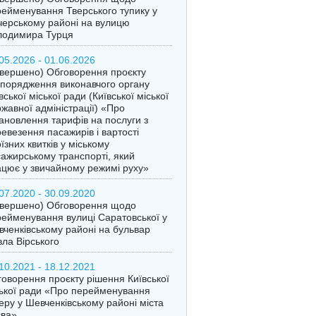
ейменування Тверського тупику у
ерському районі на вулицю
лодимира Турця
05.2026 - 01.06.2026
вершено) Обговорення проєкту
порядження виконавчого органу
вської міської ради (Київської міської
жавної адміністрації) «Про
ановлення тарифів на послуги з
евезення пасажирів і вартості
їзних квитків у міському
ажирському транспорті, який
цює у звичайному режимі руху»
07.2020 - 30.09.2020
авершено) Обговорення щодо
ейменування вулиці Саратовської у
ченківському районі на бульвар
ла Вірського
10.2021 - 18.12.2021
оворення проєкту рішення Київської
ької ради «Про перейменування
еру у Шевченківському районі міста
єва»