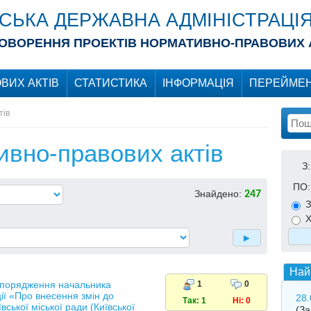
ІСЬКА ДЕРЖАВНА АДМІНІСТРАЦІ
ОВОРЕННЯ ПРОЕКТІВ НОРМАТИВНО-ПРАВОВИХ 
ВИХ АКТІВ
СТАТИСТИКА
ІНФОРМАЦІЯ
ПЕРЕЙМЕН
тів
ивно-правових актів
З:
ПО:
Знайдено:
247
З
Х
Най
зпорядження начальника
1
0
ції «Про внесення змін до
28.
Так: 1
Ні: 0
ської міської ради (Київської
(З