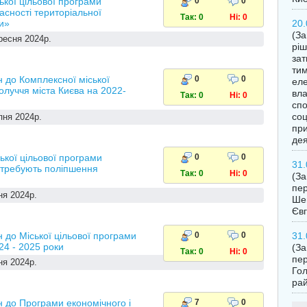
кої цільової програми
0
0
асності територіальної
Так: 0
Ні: 0
и»
20.
(За
ресня 2024р.
ріш
за
тим
 до Комплексної міської
0
0
еле
олуччя міста Києва на 2022-
вла
Так: 0
Ні: 0
спо
соц
пня 2024р.
при
дея
кої цільової програми
0
0
31.
отребують поліпшення
Так: 0
Ні: 0
(З
пер
ня 2024р.
Шев
Євг
 до Міської цільової програми
0
0
31.
024 - 2025 роки
(З
Так: 0
Ні: 0
пер
ня 2024р.
Гол
рай
 до Програми економічного і
7
0