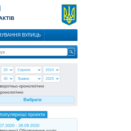
Я
АКТІВ
УВАННЯ ВУЛИЦЬ
воротньо-хронологiчно
ронологiчно
популярніші проекти
07.2020 - 28.09.2020
авершено) Обговорення щодо