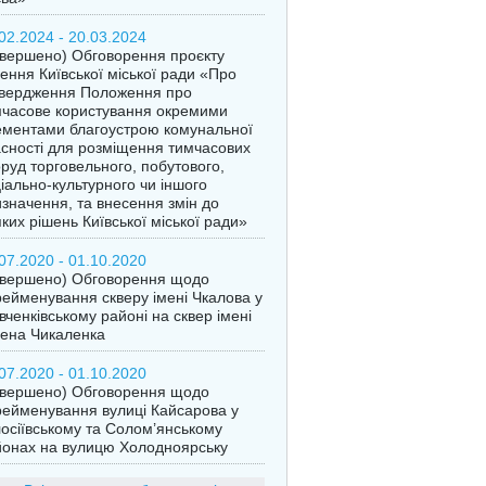
02.2024 - 20.03.2024
вершено) Обговорення проєкту
ення Київської міської ради «Про
твердження Положення про
часове користування окремими
ментами благоустрою комунальної
сності для розміщення тимчасових
руд торговельного, побутового,
іально-культурного чи іншого
значення, та внесення змін до
ких рішень Київської міської ради»
07.2020 - 01.10.2020
авершено) Обговорення щодо
ейменування скверу імені Чкалова у
ченківському районі на сквер імені
ена Чикаленка
07.2020 - 01.10.2020
авершено) Обговорення щодо
ейменування вулиці Кайсарова у
осіївському та Солом’янському
онах на вулицю Холодноярську