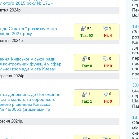
26 лютого 2015 року № 171»
пер
Печ
втня 2024р.
Во
18.
до Стратегії розвитку міста
97
9
(За
дії до 2027 року
Так: 92
Ні: 4
роз
овтня 2024р.
Киї
дер
вст
пер
ння Київської міської ради
0
0
про
 контрольних функцій у сфері
Так: 0
Ні: 0
пас
льної громади міста Києва»
пра
ересня 2024р.
30.
(З
н та доповнень до Положення
1
0
пер
єктів малого та середнього
Шев
Так: 1
Ні: 0
женого рішенням Київської
Пав
№ 46/3053 (зі змінами та
18.
ресня 2024р.
Обг
міс
скв
Ки