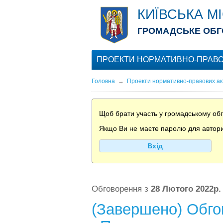
КИЇВСЬКА М
ГРОМАДСЬКЕ ОБГ
ПРОЕКТИ НОРМАТИВНО-ПРАВО
Головна
→
Проекти нормативно-правових ак
Щоб брати участь у громадському обго
Якщо Ви не маєте паролю для авториза
Вхід
Обговорення з
28 Лютого 2022р.
(Завершено) Обгов