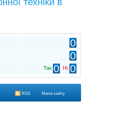
нної техніки в
0
0
0
0
Так:
Ні:
RSS
Мапа сайту