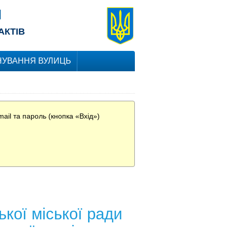
Я
АКТІВ
УВАННЯ ВУЛИЦЬ
ail та пароль (кнопка «Вхід»)
кої міської ради