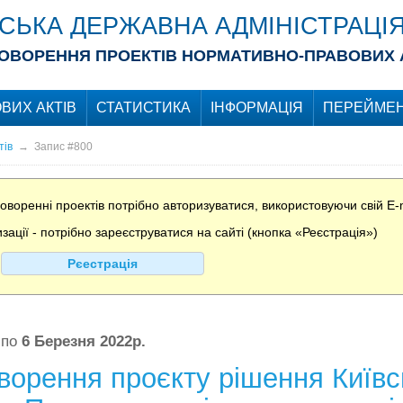
ІСЬКА ДЕРЖАВНА АДМІНІСТРАЦІ
ОВОРЕННЯ ПРОЕКТІВ НОРМАТИВНО-ПРАВОВИХ 
ВИХ АКТІВ
СТАТИСТИКА
ІНФОРМАЦІЯ
ПЕРЕЙМЕН
тів
→
Запис #800
воренні проектів потрібно авторизуватися, використовуючи свій E-m
ції - потрібно зареєструватися на сайті (кнопка «Реєстрація»)
Рєестрація
по
6 Березня 2022р.
орення проєкту рішення Київсь