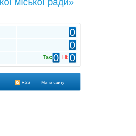
ої міської ради»
0
0
0
0
Так:
Ні:
RSS
Мапа сайту