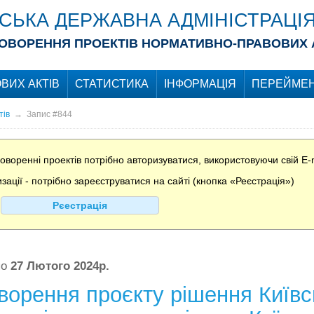
ІСЬКА ДЕРЖАВНА АДМІНІСТРАЦІ
ОВОРЕННЯ ПРОЕКТІВ НОРМАТИВНО-ПРАВОВИХ 
ВИХ АКТІВ
СТАТИСТИКА
ІНФОРМАЦІЯ
ПЕРЕЙМЕН
тів
→
Запис #844
воренні проектів потрібно авторизуватися, використовуючи свій E-m
ції - потрібно зареєструватися на сайті (кнопка «Реєстрація»)
Рєестрація
по
27 Лютого 2024р.
орення проєкту рішення Київсь