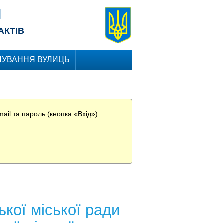
Я
АКТІВ
УВАННЯ ВУЛИЦЬ
ail та пароль (кнопка «Вхід»)
кої міської ради