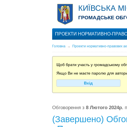
КИЇВСЬКА М
ГРОМАДСЬКЕ ОБГ
ПРОЕКТИ НОРМАТИВНО-ПРАВО
Головна
→
Проекти нормативно-правових ак
Щоб брати участь у громадському обго
Якщо Ви не маєте паролю для авториза
Вхід
Обговорення з
8 Лютого 2024р.
(Завершено) Обгов